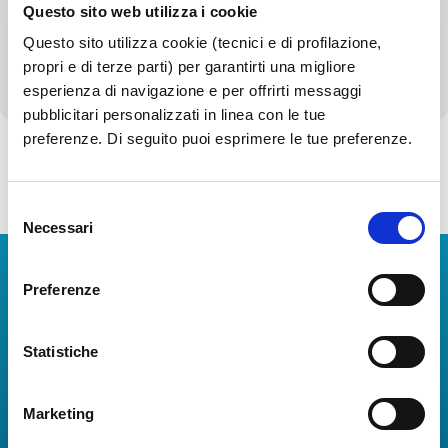
Questo sito web utilizza i cookie
Servizi erogati
Questo sito utilizza cookie (tecnici e di profilazione,
Altri contenuti - Corruzione
propri e di terze parti) per garantirti una migliore
esperienza di navigazione e per offrirti messaggi
pubblicitari personalizzati in linea con le tue
preferenze. Di seguito puoi esprimere le tue preferenze.
Torna alla Società Trasparente
Selezione
Necessari
del
consenso
Scarica App
Preferenze
La Guida dei Servizi dell'Aeroporto Internazionale di
Napoli!
Statistiche
Informazioni in tempo reale sui voli, tutti i servizi e i
numeri utili per rendere la tua esperienza
Marketing
all'Aeroporto di Napoli ancora più coinvolgente e
completa.