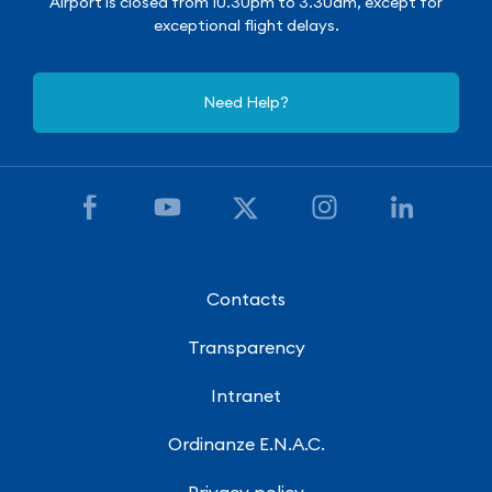
Airport is closed from 10.30pm to 3.30am, except for
exceptional flight delays.
Need Help?
Contacts
Transparency
Intranet
Ordinanze E.N.A.C.