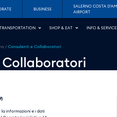
ri - Aeroporti di Napoli
SALERNO COSTA D'AM
ORATE
BUSINESS
AIRPORT
TRANSPORTATION
SHOP & EAT
INFO & SERVICE
rno
/
Consulenti e Collaboratori
 Collaboratori
9)
a informazioni e i dati