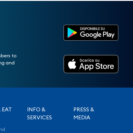
mbers to
ing and
 EAT
INFO &
PRESS &
SERVICES
MEDIA
nd