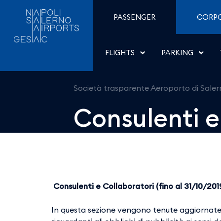
Consulenti e Collaborato
Skip to Content
PASSENGER
CORP
FLIGHTS
PARKING
Società trasparente Aeroporto di Sale
Consulenti e
Consulenti e Collaboratori (fino al 31/10/201
In questa sezione vengono tenute aggiornate l