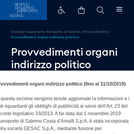
Provvedimenti organi indirizzo p
Società trasparente Aeroporto di Salerno
/
Provvedimenti
/
Provvedimenti organi indirizzo politico
Provvedimenti organi
indirizzo politico
ovvedimenti organi indirizzo politico (fino al 31/10/2019)
 questa sezione vengono tenute aggiornate la informazioni e i
ti riguardanti gli obblighi di pubblicità ai sensi dell'Art. 23 del
creto legislativo 33/2013. A far data dal 1 novembre 2019
Aeroporto di Salerno Costa d’Amalfi S.p.A. è stata incorporata
lla società GESAC S.p.A., mediante fusione per