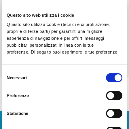
Bilanci
Questo sito web utilizza i cookie
Beni immobili e gestione patrimonio
Questo sito utilizza cookie (tecnici e di profilazione,
propri e di terze parti) per garantirti una migliore
Controlli e rilievi sull'amministrazione
esperienza di navigazione e per offrirti messaggi
pubblicitari personalizzati in linea con le tue
Servizi erogati
preferenze. Di seguito puoi esprimere le tue preferenze.
Altri contenuti - Corruzione
Selezione
Necessari
del
consenso
Preferenze
Torna alla Società Trasparente
Statistiche
Download Apps