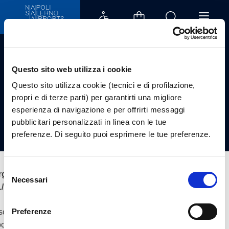
Organo di controllo che svolge l
Società trasparente Aeroporto di Salerno
/
Controlli e rilievi
sull'amministrazione
/
Organo di controllo che svolge le funzioni
Questo sito web utilizza i cookie
di OIV
Questo sito utilizza cookie (tecnici e di profilazione,
Organo di controllo
propri e di terze parti) per garantirti una migliore
esperienza di navigazione e per offrirti messaggi
che svolge le funzioni
pubblicitari personalizzati in linea con le tue
di OIV
preferenze. Di seguito puoi esprimere le tue preferenze.
Selezione
gano di controllo che svolge le funzioni di OIV (fino al
Necessari
del
1/10/2019)
consenso
Preferenze
 soggetto con funzioni analoghe all’OIV individuato presso la
cietà Aeroporto di Salerno - Costa D’Amalfi S.p.A. è il