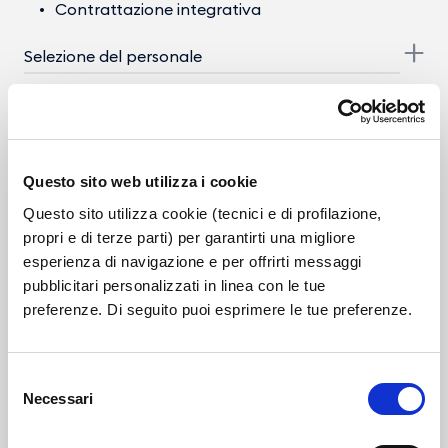
Contrattazione integrativa
Selezione del personale
Enti controllati
Provvedimenti
Questo sito web utilizza i cookie
Controlli sulle imprese
Questo sito utilizza cookie (tecnici e di profilazione,
propri e di terze parti) per garantirti una migliore
Bandi di gara e contratti
esperienza di navigazione e per offrirti messaggi
Bilanci
pubblicitari personalizzati in linea con le tue
preferenze. Di seguito puoi esprimere le tue preferenze.
Beni immobili e gestione patrimonio
Controlli e rilievi sull'amministrazione
Selezione
Necessari
del
Servizi erogati
consenso