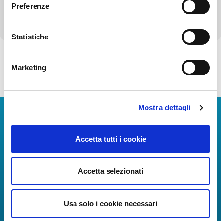
Preferenze
Altri contenuti - Corruzione
Statistiche
Marketing
Torna alla Società Trasparente
Mostra dettagli
Download Apps
Accetta tutti i cookie
The Guide to Naples International Airport Services!
Real-time information on flights, all services and
useful numbers to make your experience at Naples
Accetta selezionati
Airport even more engaging and complete.
Usa solo i cookie necessari