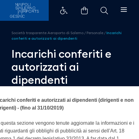
Incarichi conferiti e autorizzati
Società trasparente Aeroporto di Salerno
/
Personale
/
Incarichi
conferiti e autorizzati ai dipendenti
Incarichi conferiti e
autorizzati ai
dipendenti
carichi conferiti e autorizzati ai dipendenti (dirigenti e non
rigenti) - (fino al 31/10/2019)
 questa sezione vengono tenute aggiornate la informazioni e i
ti riguardanti gli obblighi di pubblicità ai sensi dell'Art. 18
mma 1 del decreto legislativo 33/2013. A far data dal 1