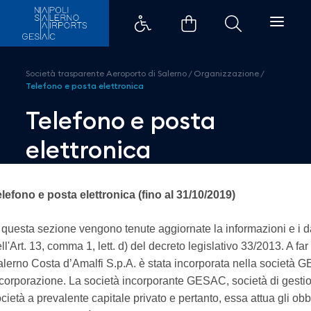
Telefono e posta elettronica - A
Società trasparente Aeroporto di Salerno
/
Organizzazione
/
Telefono e posta elettronica
Telefono e posta
elettronica
lefono e posta elettronica (fino al 31/10/2019)
 questa sezione vengono tenute aggiornate la informazioni e i dati
ll'Art. 13, comma 1, lett. d) del decreto legislativo 33/2013. A f
lerno Costa d’Amalfi S.p.A. è stata incorporata nella società 
corporazione. La società incorporante GESAC, società di gestion
cietà a prevalente capitale privato e pertanto, essa attua gli ob