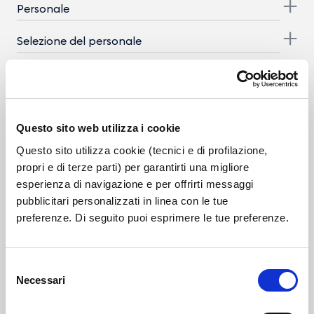
Personale
Selezione del personale
Enti controllati
Provvedimenti
Questo sito web utilizza i cookie
Controlli sulle imprese
Questo sito utilizza cookie (tecnici e di profilazione,
propri e di terze parti) per garantirti una migliore
Bandi di gara e contratti
esperienza di navigazione e per offrirti messaggi
pubblicitari personalizzati in linea con le tue
Bilanci
preferenze. Di seguito puoi esprimere le tue preferenze.
Beni immobili e gestione patrimonio
Controlli e rilievi sull'amministrazione
Selezione
Necessari
del
Servizi erogati
consenso