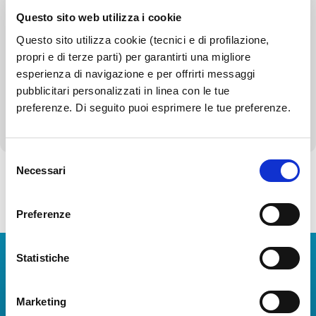
Beni immobili e gestione patrimonio
Questo sito web utilizza i cookie
Questo sito utilizza cookie (tecnici e di profilazione,
Controlli e rilievi sull'amministrazione
propri e di terze parti) per garantirti una migliore
esperienza di navigazione e per offrirti messaggi
Servizi erogati
pubblicitari personalizzati in linea con le tue
preferenze. Di seguito puoi esprimere le tue preferenze.
Altri contenuti - Corruzione
Selezione
Necessari
del
consenso
Torna alla Società Trasparente
Preferenze
Statistiche
Download Apps
The Guide to Naples International Airport Services!
Marketing
Real-time information on flights, all services and