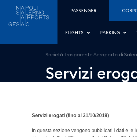
Servizi erogati - Aeropor
Skip to Content
PASSENGER
CORP
FLIGHTS
PARKING
Società trasparente Aeroporto di Sale
Servizi eroga
Servizi erogati (fino al 31/10/2019)
In questa sezione vengono pubblicati i dati e le