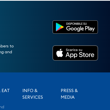
mbers to
ing and
 EAT
INFO &
PRESS &
SERVICES
MEDIA
nd