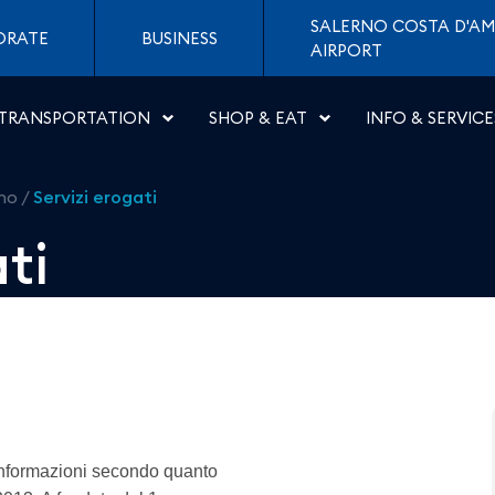
ti di Napoli
SALERNO COSTA D'AM
ORATE
BUSINESS
AIRPORT
TRANSPORTATION
SHOP & EAT
INFO & SERVICE
rno
/
Servizi erogati
ti
 informazioni secondo quanto