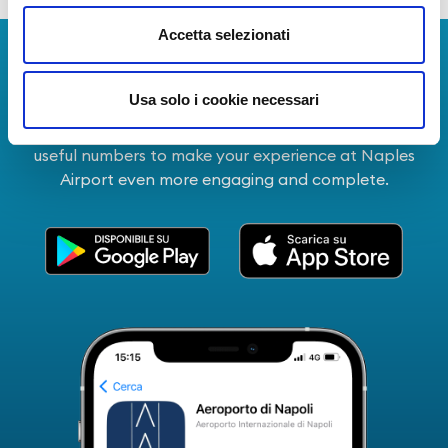
Accetta selezionati
Download Apps
Usa solo i cookie necessari
The Guide to Naples International Airport Services!
Real-time information on flights, all services and
useful numbers to make your experience at Naples
Airport even more engaging and complete.