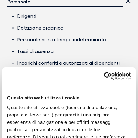
Personale
Dirigenti
Dotazione organica
Personale non a tempo indeterminato
Tassi di assenza
Incarichi conferiti e autorizzati ai dipendenti
Contrattazione collettiva
Contrattazione integrativa
Questo sito web utilizza i cookie
Selezione del personale
Questo sito utilizza cookie (tecnici e di profilazione,
Enti controllati
propri e di terze parti) per garantirti una migliore
esperienza di navigazione e per offrirti messaggi
Provvedimenti
pubblicitari personalizzati in linea con le tue
preferenze. Di seguito puoi esprimere le tue preferenze.