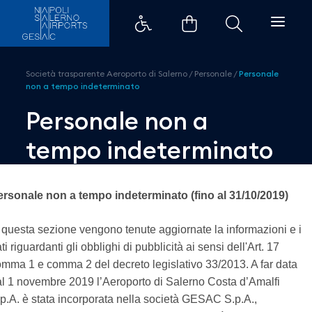
Personale non a tempo indeterm
Società trasparente Aeroporto di Salerno
/
Personale
/
Personale
non a tempo indeterminato
Personale non a
tempo indeterminato
ersonale non a tempo indeterminato (fino al 31/10/2019)
 questa sezione vengono tenute aggiornate la informazioni e i
ti riguardanti gli obblighi di pubblicità ai sensi dell'Art. 17
mma 1 e comma 2 del decreto legislativo 33/2013. A far data
l 1 novembre 2019 l’Aeroporto di Salerno Costa d’Amalfi
p.A. è stata incorporata nella società GESAC S.p.A.,