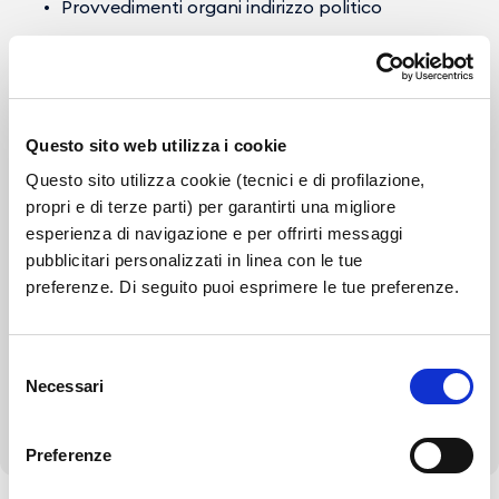
Provvedimenti organi indirizzo politico
Provvedimenti dirigenti amministrativi
Controlli sulle imprese
Questo sito web utilizza i cookie
Bandi di gara e contratti
Questo sito utilizza cookie (tecnici e di profilazione,
Bilanci
propri e di terze parti) per garantirti una migliore
esperienza di navigazione e per offrirti messaggi
Beni immobili e gestione patrimonio
pubblicitari personalizzati in linea con le tue
preferenze. Di seguito puoi esprimere le tue preferenze.
Controlli e rilievi sull'amministrazione
Servizi erogati
Selezione
Necessari
del
Altri contenuti - Corruzione
consenso
Preferenze