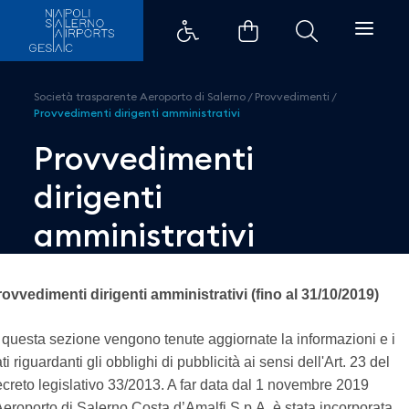
Provvedimenti dirigenti amminis
Società trasparente Aeroporto di Salerno
/
Provvedimenti
/
Provvedimenti dirigenti amministrativi
Provvedimenti
dirigenti
amministrativi
ovvedimenti dirigenti amministrativi (fino al 31/10/2019)
 questa sezione vengono tenute aggiornate la informazioni e i
ti riguardanti gli obblighi di pubblicità ai sensi dell'Art. 23 del
creto legislativo 33/2013. A far data dal 1 novembre 2019
Aeroporto di Salerno Costa d’Amalfi S.p.A. è stata incorporata