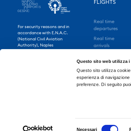
FLIGHTS
Real time
For security reasons and in
departures
accordance with E.N.A.C.
Real time
(National Civil Aviation
Authority), Naples
arrivals
International Airport is closed
Direct flights
from 10.30pm to 3.30am,
Questo sito web utilizza i
except for exceptional flight
Book your flight
delays.
Questo sito utilizza cookie 
esperienza di navigazione e
preferenze. Di seguito puo
Need Help?
Contacts
Tr
Selezione
Privacy policy
Pr
Necessari