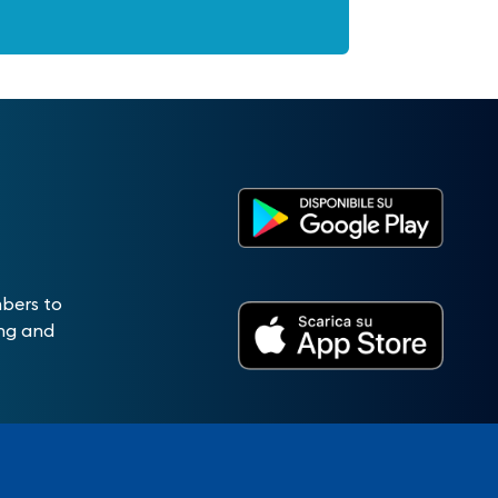
mbers to
ing and