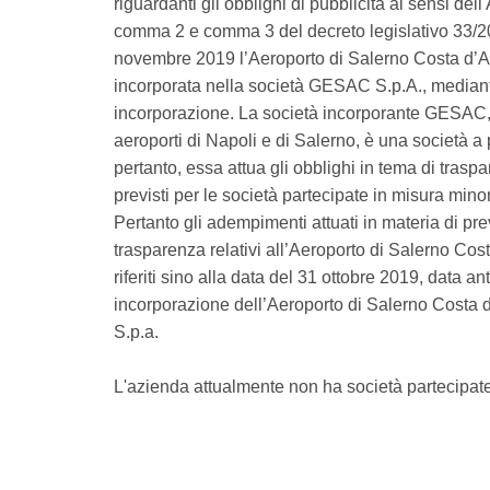
riguardanti gli obblighi di pubblicità ai sensi dell
comma 2 e comma 3 del decreto legislativo 33/20
novembre 2019 l’Aeroporto di Salerno Costa d’Am
incorporata nella società GESAC S.p.A., median
incorporazione. La società incorporante GESAC, 
aeroporti di Napoli e di Salerno, è una società a 
pertanto, essa attua gli obblighi in tema di trasp
previsti per le società partecipate in misura minor
Pertanto gli adempimenti attuati in materia di pr
trasparenza relativi all’Aeroporto di Salerno Cos
riferiti sino alla data del 31 ottobre 2019, data a
incorporazione dell’Aeroporto di Salerno Costa 
S.p.a.
L'azienda attualmente non ha società partecipat