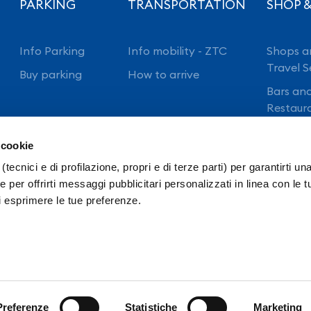
PARKING
TRANSPORTATION
SHOP &
Info Parking
Info mobility - ZTC
Shops a
Travel S
Buy parking
How to arrive
Bars an
Restaur
 cookie
(tecnici e di profilazione, propri e di terze parti) per garantirti un
 per offrirti messaggi pubblicitari personalizzati in linea con le t
i esprimere le tue preferenze.
ansparency
Intranet
Ordinanze E.N.A.C.
ivacy Policy FlyNAP
Accessibilità
NAPP Staff
Preferenze
Statistiche
Marketing