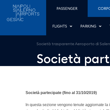
Società partecipate - A
Skip to Content
PASSENGER
CORP
FLIGHTS
PARKING
Società trasparente Aeroporto di Sale
Società par
Società partecipate (fino al 31/10/2019)
In questa sezione vengono tenute aggiornate la i