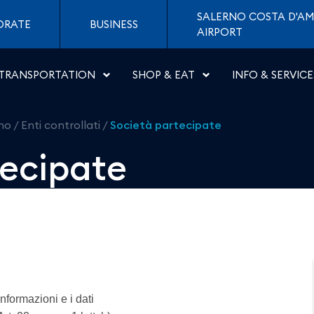
eroporti di Napoli
SALERNO COSTA D'AM
ORATE
BUSINESS
AIRPORT
TRANSPORTATION
SHOP & EAT
INFO & SERVICE
rno
/
Enti controllati
/
Società partecipate
tecipate
nformazioni e i dati