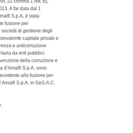
'Art. 22 comma 1 lett. b),
13. A far data dal 1
alfi S.p.A. è stata
te fusione per
società di gestione degli
prevalente capitale privato e
arenza e anticorruzione
itaria da enti pubblici.
evenzione della corruzione e
ta d’Amalfi S.p.A. sono
ntecedente alla fusione per
d’Amalfi S.p.A. in GeS.A.C.
e.