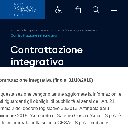
Contrattazione integrativa - Ae
Società trasparente Aeroporto di Salerno
/
Personale
/
Contrattazione integrativa
Contrattazione
integrativa
ntrattazione integrativa (fino al 31/10/2019)
 questa sezione vengono tenute aggiornate la informazioni e i
ti riguardanti gli obblighi di pubblicità ai sensi dell'Art. 21
mma 2 del decreto legislativo 33/2013. A far data dal 1
vembre 2019 l’Aeroporto di Salerno Costa d’Amalfi S.p.A. è
ato incorporata nella società GESAC S.p.A., mediante