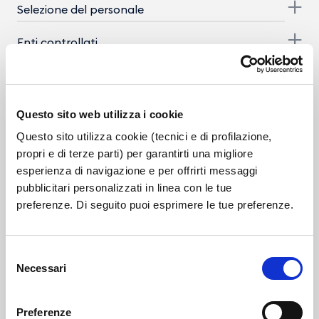
Selezione del personale
Enti controllati
Provvedimenti
Controlli sulle imprese
Questo sito web utilizza i cookie
Questo sito utilizza cookie (tecnici e di profilazione,
Bandi di gara e contratti
propri e di terze parti) per garantirti una migliore
esperienza di navigazione e per offrirti messaggi
Bilanci
pubblicitari personalizzati in linea con le tue
preferenze. Di seguito puoi esprimere le tue preferenze.
Beni immobili e gestione patrimonio
Controlli e rilievi sull'amministrazione
Selezione
Necessari
Servizi erogati
del
consenso
Altri contenuti - Corruzione
Preferenze