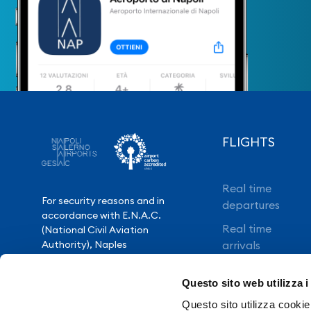
FLIGHTS
Real time
For security reasons and in
departures
accordance with E.N.A.C.
Real time
(National Civil Aviation
Authority), Naples
arrivals
International Airport is closed
Direct flights
from 10.30pm to 3.30am,
Questo sito web utilizza i
except for exceptional flight
Book your flight
delays.
Questo sito utilizza cookie 