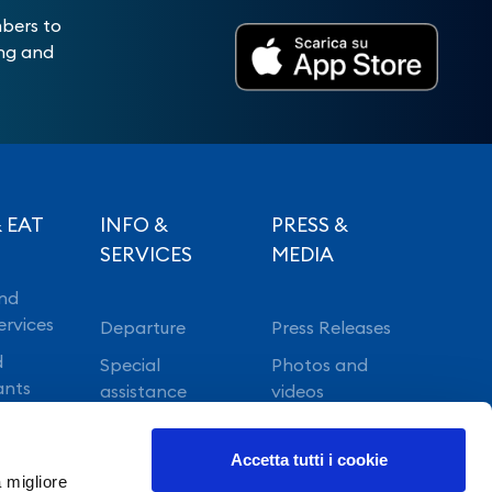
mbers to
ing and
 EAT
INFO &
PRESS &
SERVICES
MEDIA
nd
ervices
Departure
Press Releases
d
Special
Photos and
ants
assistance
videos
Vip lounge
Accetta tutti i cookie
Fast Track
a migliore