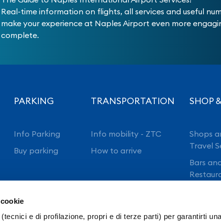
Real-time information on flights, all services and useful nu
make your experience at Naples Airport even more engag
complete.
PARKING
TRANSPORTATION
SHOP &
Info Parking
Info mobility - ZTC
Shops a
Travel S
Buy parking
How to arrive
Bars an
Restaur
 cookie
(tecnici e di profilazione, propri e di terze parti) per garantirti un