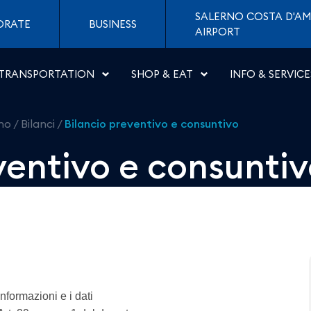
nsuntivo - Aeroporti di 
SALERNO COSTA D'AM
ORATE
BUSINESS
AIRPORT
TRANSPORTATION
SHOP & EAT
INFO & SERVICE
rno
/
Bilanci
/
Bilancio preventivo e consuntivo
ventivo e consunti
nformazioni e i dati