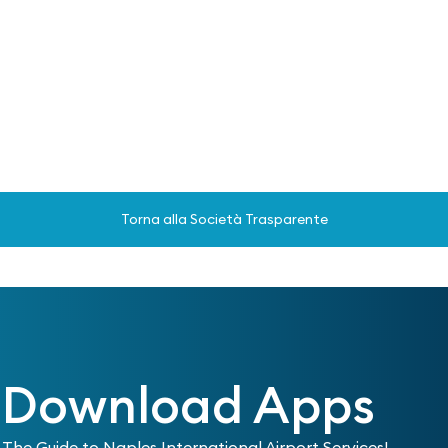
Torna alla Società Trasparente
Download Apps
The Guide to Naples International Airport Services!